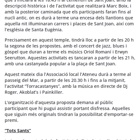
descripció històrica i de l’activitat que realitzarà Marc Boix, i
amb la posterior caminada que els participants faran fins al
nucli antic, on es durà a terme una encesa dels llantions que
aquella nit il·luminaran carrers i places de Sant Joan, així com
l’església de Santa Eugènia.
Precisament en aquest temple, tindrà lloc a partir de les 20 h
la segona de les propostes, amb el concert de jazz, blues i
gòspel que duran a terme els músics Oriol Romaní i Erwyn
Seerutton. Aquestes activitats es tancaran a partir de les 21 h,
amb una castanyada popular a la plaça de Sant Joan.
Aquest mateix dia l’Associació local l’Ateneu durà a terme al
passeig del Mar, a partir de les 20.30 h i fins a la mitjanit,
l’activitat “Torracastanyes”, amb la música en directe de Dj
Roger, Akoblat’s i Painkiller.
L’organització d’aquesta proposta demana al públic
participant que hi pugui assistir portant disfressa. Aquelles
que siguin més originals tindran la possibilitat d’emportar-se
premi.
“Tots Sants”