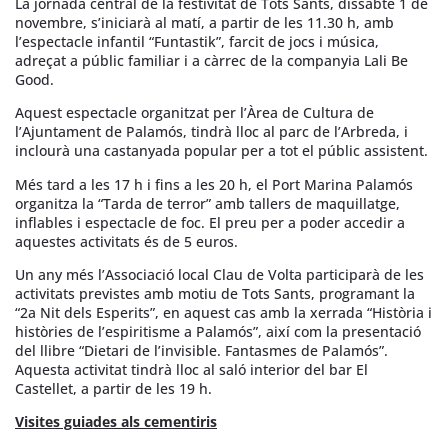
La jornada central de la festivitat de Tots Sants, dissabte 1 de
novembre, s’iniciarà al matí, a partir de les 11.30 h, amb
l’espectacle infantil “Funtastik”, farcit de jocs i música,
adreçat a públic familiar i a càrrec de la companyia Lali Be
Good.
Aquest espectacle organitzat per l’Àrea de Cultura de
l’Ajuntament de Palamós, tindrà lloc al parc de l’Arbreda, i
inclourà una castanyada popular per a tot el públic assistent.
Més tard a les 17 h i fins a les 20 h, el Port Marina Palamós
organitza la “Tarda de terror” amb tallers de maquillatge,
inflables i espectacle de foc. El preu per a poder accedir a
aquestes activitats és de 5 euros.
Un any més l’Associació local Clau de Volta participarà de les
activitats previstes amb motiu de Tots Sants, programant la
“2a Nit dels Esperits”, en aquest cas amb la xerrada “Història i
històries de l’espiritisme a Palamós”, així com la presentació
del llibre “Dietari de l’invisible. Fantasmes de Palamós”.
Aquesta activitat tindrà lloc al saló interior del bar El
Castellet, a partir de les 19 h.
Visites guiades als cementiris