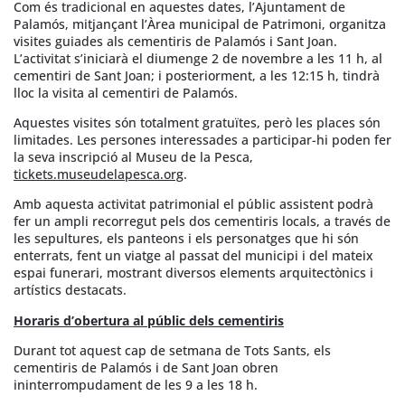
Com és tradicional en aquestes dates, l’Ajuntament de
Palamós, mitjançant l’Àrea municipal de Patrimoni, organitza
visites guiades als cementiris de Palamós i Sant Joan.
L’activitat s’iniciarà el diumenge 2 de novembre a les 11 h, al
cementiri de Sant Joan; i posteriorment, a les 12:15 h, tindrà
lloc la visita al cementiri de Palamós.
Aquestes visites són totalment gratuïtes, però les places són
limitades. Les persones interessades a participar-hi poden fer
la seva inscripció al Museu de la Pesca,
tickets.museudelapesca.org
.
Amb aquesta activitat patrimonial el públic assistent podrà
fer un ampli recorregut pels dos cementiris locals, a través de
les sepultures, els panteons i els personatges que hi són
enterrats, fent un viatge al passat del municipi i del mateix
espai funerari, mostrant diversos elements arquitectònics i
artístics destacats.
Horaris d’obertura al públic dels cementiris
Durant tot aquest cap de setmana de Tots Sants, els
cementiris de Palamós i de Sant Joan obren
ininterrompudament de les 9 a les 18 h.