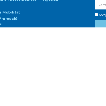
i Mobilitat
Acce
 Promoció
a
i Via Pública