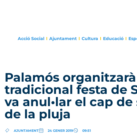
Acció Social
Ajuntament
Cultura
Educació
Esp
Palamós organitzarà
tradicional festa de
va anul•lar el cap d
de la pluja
AJUNTAMENT
24 GENER 2019
09:51