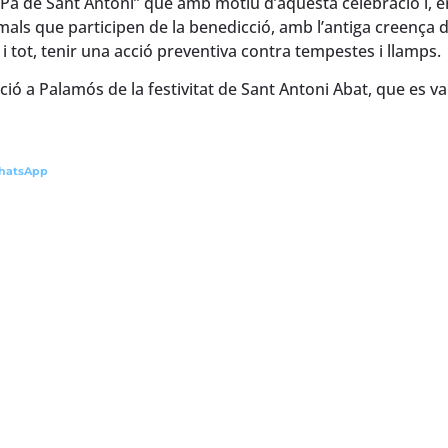
t “Pa de Sant Antoni” que amb motiu d’aquesta celebració i, 
imals que participen de la benedicció, amb l’antiga creença 
 i tot, tenir una acció preventiva contra tempestes i llamps.
ió a Palamós de la festivitat de Sant Antoni Abat, que es va
hatsApp