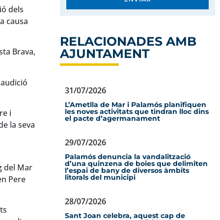
ió dels
 a causa
RELACIONADES AMB
AJUNTAMENT
sta Brava,
 audició
31/07/2026
L’Ametlla de Mar i Palamós planifiquen
les noves activitats que tindran lloc dins
re i
el pacte d’agermanament
de la seva
29/07/2026
Palamós denuncia la vandalització
d’una quinzena de boies que delimiten
ig del Mar
l’espai de bany de diversos àmbits
litorals del municipi
sèn Pere
28/07/2026
ts
Sant Joan celebra, aquest cap de