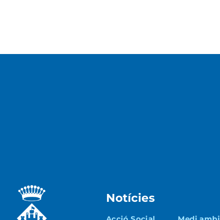
Notícies
Acció Social
Medi ambie