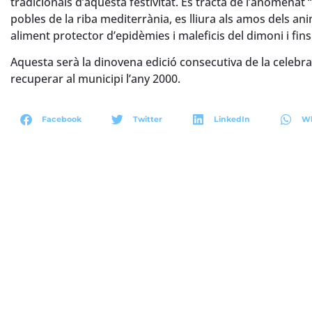
tradicionals d’aquesta festivitat. Es tracta de l’anomena
pobles de la riba mediterrània, es lliura als amos dels an
aliment protector d’epidèmies i maleficis del dimoni i fins
Aquesta serà la dinovena edició consecutiva de la celebrac
recuperar al municipi l’any 2000.
Facebook
Twitter
LinkedIn
W