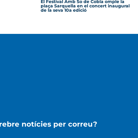
El Festival Amb So de Cobla omple la
plaça Sarquella en el concert inaugural
de la seva 10a edició
 rebre notícies per correu?