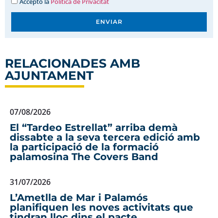
Accepto la
Política de Privacitat
ENVIAR
RELACIONADES AMB
AJUNTAMENT
07/08/2026
El “Tardeo Estrellat” arriba demà
dissabte a la seva tercera edició amb
la participació de la formació
palamosina The Covers Band
31/07/2026
L’Ametlla de Mar i Palamós
planifiquen les noves activitats que
tindran lloc dins el pacte