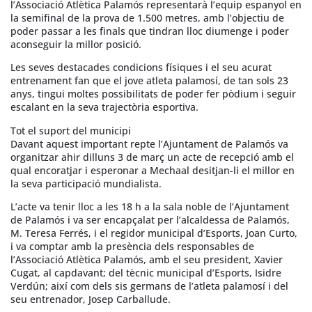
l’Associació Atlètica Palamós representarà l’equip espanyol en
la semifinal de la prova de 1.500 metres, amb l’objectiu de
poder passar a les finals que tindran lloc diumenge i poder
aconseguir la millor posició.
Les seves destacades condicions físiques i el seu acurat
entrenament fan que el jove atleta palamosí, de tan sols 23
anys, tingui moltes possibilitats de poder fer pòdium i seguir
escalant en la seva trajectòria esportiva.
Tot el suport del municipi
Davant aquest important repte l’Ajuntament de Palamós va
organitzar ahir dilluns 3 de març un acte de recepció amb el
qual encoratjar i esperonar a Mechaal desitjan-li el millor en
la seva participació mundialista.
L’acte va tenir lloc a les 18 h a la sala noble de l’Ajuntament
de Palamós i va ser encapçalat per l’alcaldessa de Palamós,
M. Teresa Ferrés, i el regidor municipal d’Esports, Joan Curto,
i va comptar amb la presència dels responsables de
l’Associació Atlètica Palamós, amb el seu president, Xavier
Cugat, al capdavant; del tècnic municipal d’Esports, Isidre
Verdún; així com dels sis germans de l’atleta palamosí i del
seu entrenador, Josep Carballude.