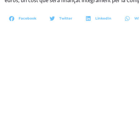
euros, un cost que serà finançat íntegrament per la Com
Facebook
Twitter
LinkedIn
W