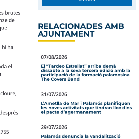
es brutes
Onze de
RELACIONADES AMB
 que
AJUNTAMENT
 hi ha
07/08/2026
nda el
El “Tardeo Estrellat” arriba demà
dissabte a la seva tercera edició amb la
n
participació de la formació palamosina
The Covers Band
cloure,
31/07/2026
L’Ametlla de Mar i Palamós planifiquen
les noves activitats que tindran lloc dins
 després
el pacte d’agermanament
29/07/2026
.755
Palamós denuncia la vandalització