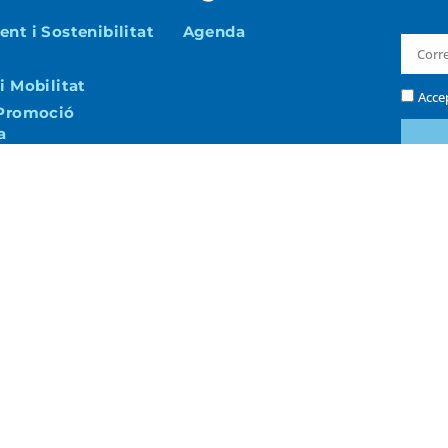
nt i Sostenibilitat
Agenda
i Mobilitat
Acce
 Promoció
a
i Via Pública