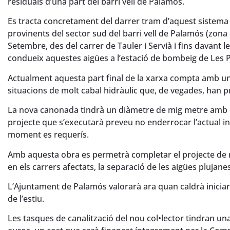
residuals d’una part del barri vell de Palamós.
Es tracta concretament del darrer tram d’aquest sistema
provinents del sector sud del barri vell de Palamós (zona 
Setembre, des del carrer de Tauler i Servià i fins davant 
condueix aquestes aigües a l’estació de bombeig de Les P
Actualment aquesta part final de la xarxa compta amb un 
situacions de molt cabal hidràulic que, de vegades, han 
La nova canonada tindrà un diàmetre de mig metre amb ca
projecte que s’executarà preveu no enderrocar l’actual ins
moment es requerís.
Amb aquesta obra es permetrà completar el projecte de mi
en els carrers afectats, la separació de les aigües plujanes
L’Ajuntament de Palamós valorarà ara quan caldrà iniciar
de l’estiu.
Les tasques de canalització del nou col•lector tindran 