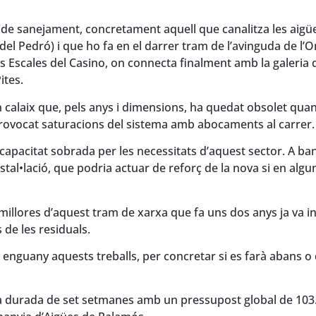
 de sanejament, concretament aquell que canalitza les aigü
del Pedró) i que ho fa en el darrer tram de l’avinguda de l’
les Escales del Casino, on connecta finalment amb la galeria
ites.
calaix que, pels anys i dimensions, ha quedat obsolet quan
provocat saturacions del sistema amb abocaments al carrer.
pacitat sobrada per les necessitats d’aquest sector. A ba
tal•lació, que podria actuar de reforç de la nova si en algu
llores d’aquest tram de xarxa que fa uns dos anys ja va in
 de les residuals.
 enguany aquests treballs, per concretar si es farà abans o
una durada de set setmanes amb un pressupost global de 103