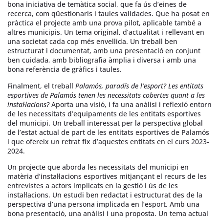
bona iniciativa de temàtica social, que fa ús d’eines de
recerca, com qüestionaris i taules validades. Que ha posat en
pràctica el projecte amb una prova pilot, aplicable també a
altres municipis. Un tema original, d’actualitat i rellevant en
una societat cada cop més envellida. Un treball ben
estructurat i documentat, amb una presentació en conjunt
ben cuidada, amb bibliografia àmplia i diversa i amb una
bona referència de gràfics i taules.
Finalment, el treball
Palamós, paradís de l’esport? Les entitats
esportives de Palamós tenen les necessitats cobertes quant a les
instal·lacions?
Aporta una visió, i fa una anàlisi i reflexió entorn
de les necessitats d’equipaments de les entitats esportives
del municipi. Un treball interessat per la perspectiva global
de l’estat actual de part de les entitats esportives de Palamós
i que ofereix un retrat fix d’aquestes entitats en el curs 2023-
2024.
Un projecte que aborda les necessitats del municipi en
matèria d’instal·lacions esportives mitjançant el recurs de les
entrevistes a actors implicats en la gestió i ús de les
instal·lacions. Un estudi ben redactat i estructurat des de la
perspectiva d’una persona implicada en l’esport. Amb una
bona presentació, una anàlisi i una proposta. Un tema actual