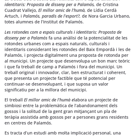
identitaris: Proposta de disseny per a Palamós,
de Cristina
Cuadrat Vallejo,
El millor amic de l’humà,
de Lídia Cerdà
Artuch, i
Palamós, paradís de l’esport?,
de Nora Garcia Urbano,
totes alumnes de l’Institut de Palamós.
Les rotondes com a espais culturals i identitaris: Proposta de
disseny per a Palamós
fa una anàlisi de la potencialitat de les
rotondes urbanes com a espais naturals, culturals i
identitaris considerant les rotondes del Baix Empordà i les de
Palamós, i projecta digitalment una proposta de rotonda per
al municipi. Un projecte que desenvolupa un bon marc teòric
i que fa treball de camp a Palamós i fora del municipi. Un
treball original i innovador, clar, ben estructurat i coherent,
que presenta un projecte factible que té potencial per
continuar-se desenvolupant, i que suposa un valor
significatiu per a la millora del municipi.
El treball
El millor amic de l’humà e
labora un projecte de
simbiosi entre la problemàtica de l’abandonament dels
gossos i la solitud de la gent gran mitjançant un pla de
teràpia assistida amb gossos per a persones grans residents
en centres de Palamós.
Es tracta d’un estudi amb molta implicació personal, una