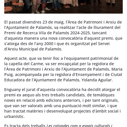
El passat divendres 23 de maig, l’Àrea de Patrimoni i Arxiu de
l’Ajuntament de Palamós, va realitzar l’acte de lliurament del
Premi de Recerca Vila de Palamós 2024-2025, tancant
d’aquesta manera una nova convocatòria d’aquest premi, que
s’atorga des de l’any 2000 i que és organitzat pel Servei
d’Arxiu Municipal de Palamós.
Aquest acte, que va tenir lloc a l’equipament patrimonial de
la capella del Carme, va ser encapçalat per la regidora de
l’Àrea de Patrimoni i Arxiu de l’Ajuntament de Palamós, Maria
Puig, acompanyada per la regidora d’Ensenyament i de Ciutat
Educadora de l’Ajuntament de Palamós, Yolanda Aguilar.
Enguany el jurat d’aquesta convocatòria ha decidit atorgar el
premi ex aequo als tres treballs candidats, de temàtiques
noves en relació amb edicions anteriors, i per tant originals,
que van ser valorats amb una puntuació molt similar, i que
han tractat matèries i desenvolupat projectes d’àmbit social i
urbanístic.
Es tracta dels treballs
Les rotondes com a espais culturals i