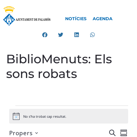
NOTÍCIES
AGENDA
BiblioMenuts: Els
sons robats
No s'ha trobat cap resultat.
Avís
Na
Navega
Propers
CERCA
VISTA