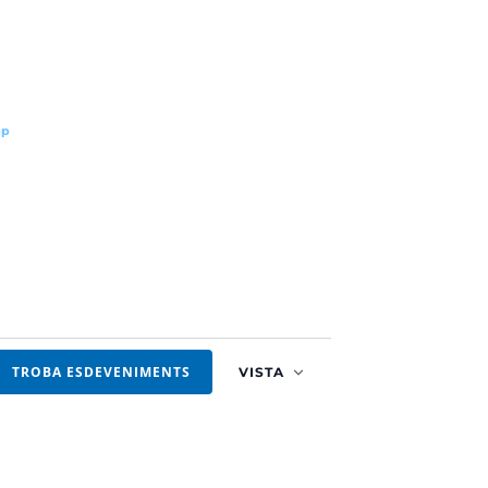
pp
Navegació
TROBA ESDEVENIMENTS
VISTA
de
visualitzacion
Esdevenimen