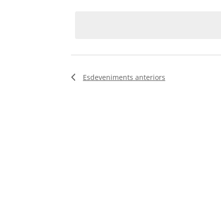
clau.
date.
d'Esdeveniments
Esdeveniments
anteriors