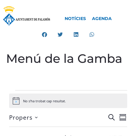
NOTÍCIES
AGENDA
Menú de la Gamba
No s'ha trobat cap resultat.
Avís
Na
Navega
Propers
CERCA
VISTA
Select
visual
de
date.
i