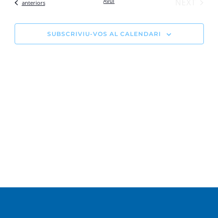
vis
ESDE
Avui
NEXT
Esdeveniments
anteriors
cerca
Es
d'Esde
SUBSCRIVIU-VOS AL CALENDARI