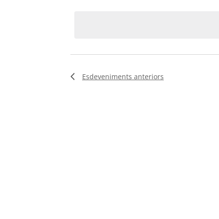
clau.
date.
d'Esdeveniments
Esdeveniments
anteriors