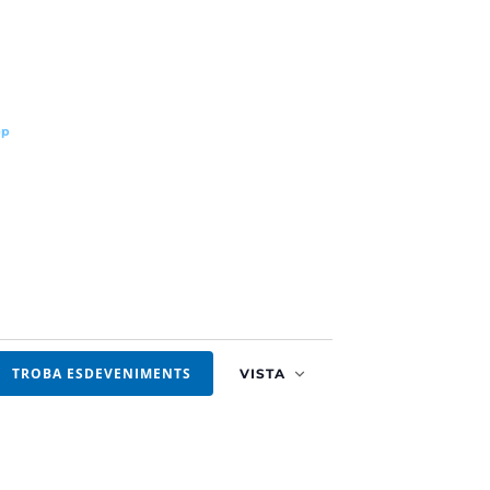
pp
Navegació
TROBA ESDEVENIMENTS
VISTA
de
visualitzacion
Esdevenimen