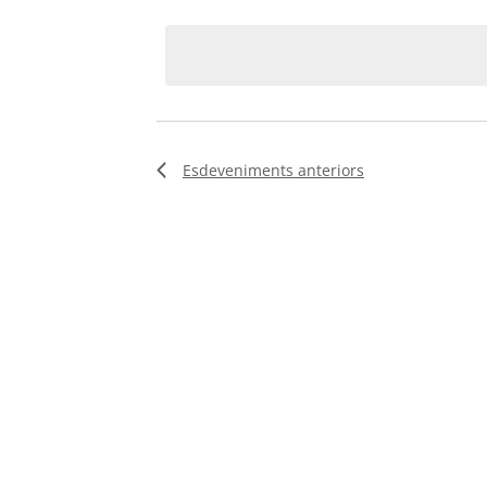
clau.
date.
d'Esdeveniments
Esdeveniments
anteriors