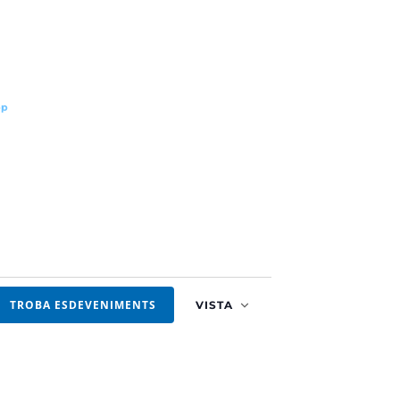
pp
Navegació
TROBA ESDEVENIMENTS
VISTA
de
visualitzacion
Esdevenimen