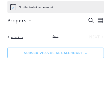
No s'ha trobat cap resultat.
Avís
Na
Navega
Propers
CERCA
VISTA
Select
visual
de
date.
i
vis
ESDE
Avui
NEXT
Esdeveniments
anteriors
cerca
Es
d'Esde
SUBSCRIVIU-VOS AL CALENDARI