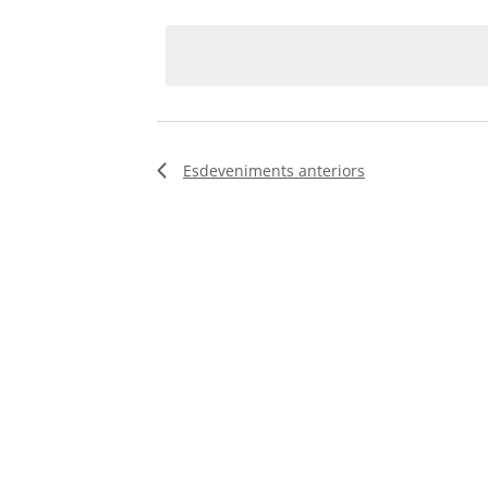
clau.
date.
d'Esdeveniments
Esdeveniments
anteriors