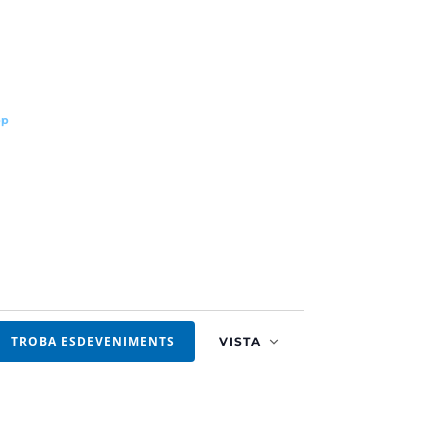
pp
Navegació
TROBA ESDEVENIMENTS
VISTA
de
visualitzacion
Esdevenimen