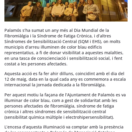
Palamós s’ha sumat un any més al Dia Mundial de la
Fibromiàlgia i la Síndrome de Fatiga Crònica, i d’altres
Síndromes de Sensibilització Central (SQM i EHS), on molts
municipis d’arreu il·luminen de color blau edificis
representatius, a fi de donar visibilitat a aquestes malalties,
en una tasca de conscienciació i sensibilització social, i fent
costat a les persones afectades.
Aquesta acció es fa fer ahir dilluns, coincidint amb el dia del
12 de maig, data en la qual cada any es commemora a escala
internacional la jornada dedicada a la fibromiàlgia.
Per aquest motiu la façana de l’Ajuntament de Palamós es va
il·luminar de color blau, com a gest de solidaritat amb les
persones afectades de fibromiàlgia, síndrome de fatiga
crònica i altres síndromes de sensibilització central
(sensibilitat química múltiple i electrohipersensibilitat).
L’encesa d’aquesta il·luminació va comptar amb la presència