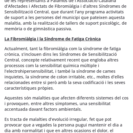
de les representants a Palamós de l’Associació Catalana
d’Afectades i Afectats de Fibromiàlgia i d’altres Síndromes de
Sensibilització Central, que durant l’any programa activitats
de suport a les persones del municipi que pateixen aquesta
malaltia, amb la realització de tallers de suport psicològic, de
memòria o de gimnàstica passiva.
La Fibromiàlgia i la Síndrome de Fatiga Crònica
Actualment, tant la fibromiàlgia com la síndrome de fatiga
crònica, s’inclouen dins les Síndromes de Sensibilització
Central, concepte relativament recent que engloba altres
processos com la sensibilitat química múltiple i
l’electrohipersensibilitat, i també la síndrome de cames
inquietes, la síndrome de colon irritable, etc., moltes d’elles
relacionades entre si però amb la seva codificació i les seves
característiques pròpies.
Aquestes són malalties que afecten diferents sistemes del cos
i provoquen, entre altres símptomes, una sensibilitat
accentuada davant factors ambientals.
Es tracta de malalties d’evolució irregular, fet que pot
provocar que a vegades la persona pugui mantenir el dia a
dia amb normalitat i que en altres ocasions el dolor, el