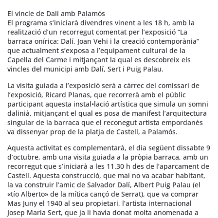
El vincle de Dalí amb Palamós
El programa s’iniciarà divendres vinent a les 18 h, amb la
realització d’un recorregut comentat per l’exposició “La
barraca onírica: Dalí, Joan Vehi i la creació contemporània”
que actualment s’exposa a l’equipament cultural de la
Capella del Carme i mitjançant la qual es descobreix els
vincles del municipi amb Dalí, Sert i Puig Palau.
La visita guiada a l’exposició serà a càrrec del comissari de
l’exposició, Ricard Planas, que recorrerà amb el públic
participant aquesta instal•lació artística que simula un somni
dalinià, mitjançant el qual es posa de manifest l’arquitectura
singular de la barraca que el reconegut artista empordanès
va dissenyar prop de la platja de Castell, a Palamós.
Aquesta activitat es complementarà, el dia següent dissabte 9
d’octubre, amb una visita guiada a la pròpia barraca, amb un
recorregut que s’iniciarà a les 11.30 h des de l’aparcament de
Castell. Aquesta construcció, que mai no va acabar habitant,
la va construir l’amic de Salvador Dalí, Albert Puig Palau (el
«tío Alberto» de la mítica cançó de Serrat), que va comprar
Mas Juny el 1940 al seu propietari, l’artista internacional
Josep Maria Sert, que ja li havia donat molta anomenada a