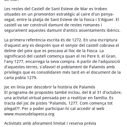
Les restes del Castell de Sant Esteve de Mar es troben
situades en un promontori estratègic al caire d’un penya-
segat, entre la platja de Sant Esteve de la Fosca i S’Alguer. El
castell va ser construït damunt de restes romanes i
segurament aquestes damunt d’antics assentaments ibèrics.
La primera referència escrita és de 1272. En una escriptura
d’aquest any es desprèn que el senyor del castell cobrava el
delme del peix que es pescava al lloc de la Fosca. La
significació del castell comença quan el rei Pere II, el Gran,
l’any 1277, encarrega la seva compra. A partir de l’adquisició
d’aquestes terres, s’afavorí el poblament de Palamós amb
privilegis que es consolidaren més tard en el document de la
carta pobla 1279.
Joc en línia per descobrir la història de Palamós
El programa de propostes també inclou, del 8 al 31 d’octubre,
una activitat virtual pensada per a realitzar en família. Es
tracta del joc de pistes “Palamós, 1277. Com comença tot
plegat??. Per a poder participar-hi cal accedir al web
www.museudelapesca.org
Activitats amb aforament limitat i reserva prèvia