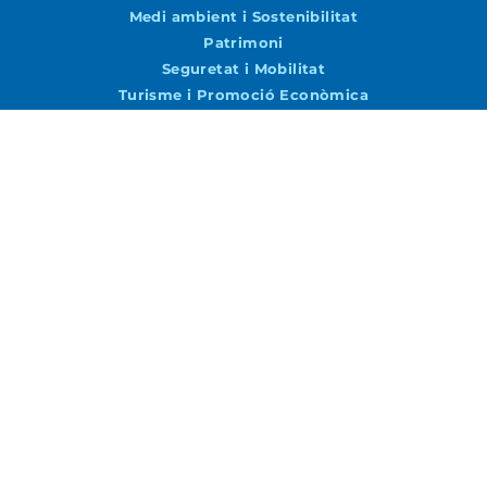
Medi ambient i Sostenibilitat
Patrimoni
Seguretat i Mobilitat
Turisme i Promoció Econòmica
Urbanisme i Via Pública
Agenda
Agenda
Vols rebre notícies per correu?
Accepto la
Política de Privacitat
ENVIAR