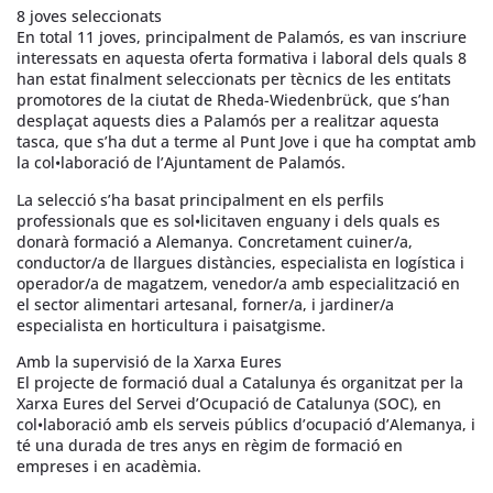
8 joves seleccionats
En total 11 joves, principalment de Palamós, es van inscriure
interessats en aquesta oferta formativa i laboral dels quals 8
han estat finalment seleccionats per tècnics de les entitats
promotores de la ciutat de Rheda-Wiedenbrück, que s’han
desplaçat aquests dies a Palamós per a realitzar aquesta
tasca, que s’ha dut a terme al Punt Jove i que ha comptat amb
la col•laboració de l’Ajuntament de Palamós.
La selecció s’ha basat principalment en els perfils
professionals que es sol•licitaven enguany i dels quals es
donarà formació a Alemanya. Concretament cuiner/a,
conductor/a de llargues distàncies, especialista en logística i
operador/a de magatzem, venedor/a amb especialització en
el sector alimentari artesanal, forner/a, i jardiner/a
especialista en horticultura i paisatgisme.
Amb la supervisió de la Xarxa Eures
El projecte de formació dual a Catalunya és organitzat per la
Xarxa Eures del Servei d’Ocupació de Catalunya (SOC), en
col•laboració amb els serveis públics d’ocupació d’Alemanya, i
té una durada de tres anys en règim de formació en
empreses i en acadèmia.