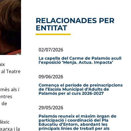
RELACIONADES PER
ENTITAT
02/07/2026
La capella del Carme de Palamós acull
l’exposició ‘Menja. Actua. Impacta’
aix
 al Teatre
09/06/2026
Comença el període de preinscripcions
mès als i
de l’Escola Municipal d’Adults de
Palamós per al curs 2026-2027
entres
u de
29/05/2026
Palamós reuneix el màxim òrgan de
participació i coordinació del Pla
lèxic
Educatiu d’Entorn, abordant les
xarxa i la
principals línies de treball per als