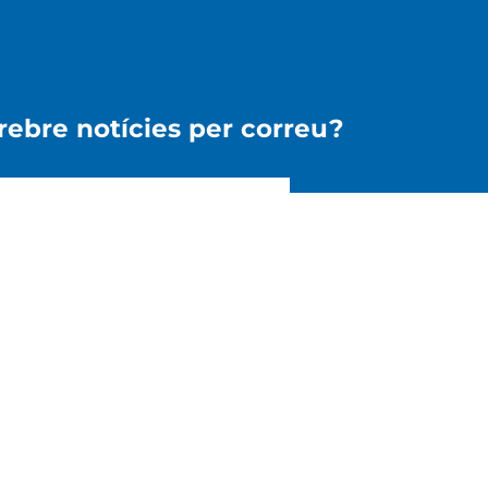
 rebre notícies per correu?
pto la
Política de Privacitat
ENVIAR