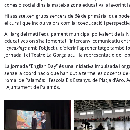
cohesió social dins la mateixa zona educativa, afavorint la
Hi assisteixen grups sencers de 6è de primària, que poden
el curs i que inclou valors com la: coeducació i perspectiva
Al llarg del matí l’equipament municipal polivalent de la Na
educatives on s’ha fomentat l’intercanvi comunicatiu entre
i
speakings
amb l’objectiu d’oferir l’aprenentatge també fo
jornada, i el Teatre La Gorga acull la representació de l’ob
La jornada “English Day” és una iniciativa impulsada i or
sense la coordinació que han dut a terme les docents dele
romà, de Palamós; i l’escola Els Estanys, de Platja d’Aro.
l’Ajuntament de Palamós.