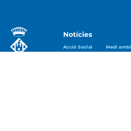
Notícies
Acció Social
Medi ambie
Ajuntament
Patrimoni
Cultura
Seguretat 
Educació
Turisme i
Econòmic
Esports
Urbanisme 
Joventut