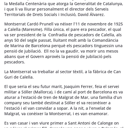
la Medalla Centenària que atorga la Generalitat de Catalunya,
i que li va lliurar personalment el director dels Serveis
Territorials de Drets Socials i Inclusió, David Álvarez.
Montserrat Cardó Prunell va néixer l’11 de novembre de 1925
a Calella (Maresme). Filla única, el pare era pescador, el qual
va ser president de la Confradia de pescadors de Calella, als
anys 50 del segle passat, lluitant molt amb la Comandància
de Marina de Barcelona perquè els pescadors tinguessin una
pensió de jubilació. Ell no la va gaudir, va morir uns mesos
abans que el Govern aprovés la pensió de jubilació pels
pescadors.
La Montserrat va treballar al sector tèxtil, a la fàbrica de Can
Guri de Calella.
El que seria el seu futur marit, Joaquim Ferrer, feia el servei
militar a Sóller (Mallorca), i de camí al port de Barcelona es va
aturar a l’estació de tren de Malgrat de Mar, una família d’un
company seu també destinat a Sóller el va reconèixer a
l’estació i el van convidar a sopar. A la nit, a l’envelat de
Malgrat, va conèixer la Montserrat, i es van enamorar.
Es van casar i van viure primer a Sant Antoni de Calonge on