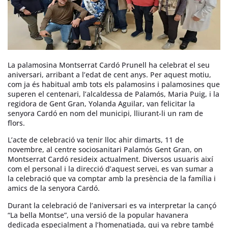
La palamosina Montserrat Cardó Prunell ha celebrat el seu
aniversari, arribant a l’edat de cent anys. Per aquest motiu,
com ja és habitual amb tots els palamosins i palamosines que
superen el centenari, l’alcaldessa de Palamós, Maria Puig, i la
regidora de Gent Gran, Yolanda Aguilar, van felicitar la
senyora Cardó en nom del municipi, lliurant-li un ram de
flors.
L’acte de celebració va tenir lloc ahir dimarts, 11 de
novembre, al centre sociosanitari Palamós Gent Gran, on
Montserrat Cardó resideix actualment. Diversos usuaris així
com el personal i la direcció d’aquest servei, es van sumar a
la celebració que va comptar amb la presència de la família i
amics de la senyora Cardó.
Durant la celebració de l’aniversari es va interpretar la cançó
“La bella Montse”, una versió de la popular havanera
dedicada especialment a l’homenatjada, qui va rebre també