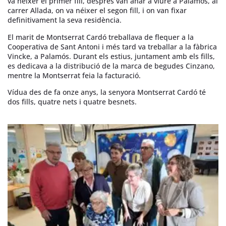
va néixer el primer fill, després van anar a viure a Palamós, al
carrer Allada, on va néixer el segon fill, i on van fixar
definitivament la seva residència.
El marit de Montserrat Cardó treballava de flequer a la
Cooperativa de Sant Antoni i més tard va treballar a la fàbrica
Vincke, a Palamós. Durant els estius, juntament amb els fills,
es dedicava a la distribució de la marca de begudes Cinzano,
mentre la Montserrat feia la facturació.
Vídua des de fa onze anys, la senyora Montserrat Cardó té
dos fills, quatre nets i quatre besnets.