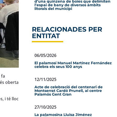
d’una quinzena de boies que delimiten
l’espai de bany de diversos àmbits
litorals del municipi
RELACIONADES PER
ENTITAT
06/05/2026
El palamosí Manuel Martínez Fernández
celebra els seus 100 anys
 fa
12/11/2025
 és oberta
Acte de celebració del centenari de
Montserrat Cardó Prunell, al centre
Palamós Gent Gran
 i té lloc
27/10/2025
La palamosina Lluïsa Jiménez