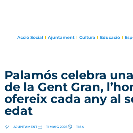
Acció Social
Ajuntament
Cultura
Educació
Esp
Palamós celebra una
de la Gent Gran, l’h
ofereix cada any al se
edat
AJUNTAMENT
11 MAIG 2026
11:54