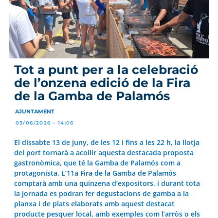
Tot a punt per a la celebració
de l’onzena edició de la Fira
de la Gamba de Palamós
AJUNTAMENT
03/06/2026 - 14:06
El dissabte 13 de juny, de les 12 i fins a les 22 h, la llotja
del port tornarà a acollir aquesta destacada proposta
gastronòmica, que té la Gamba de Palamós com a
protagonista. L’11a Fira de la Gamba de Palamós
comptarà amb una quinzena d’expositors, i durant tota
la jornada es podran fer degustacions de gamba a la
planxa i de plats elaborats amb aquest destacat
producte pesquer local, amb exemples com l’arròs o els