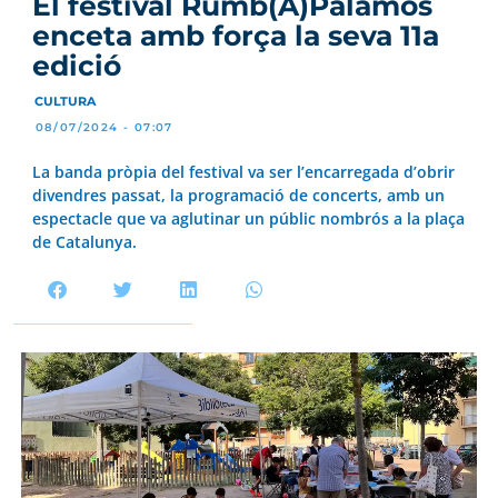
El festival Rumb(A)Palamós
enceta amb força la seva 11a
edició
CULTURA
08/07/2024 - 07:07
La banda pròpia del festival va ser l’encarregada d’obrir
divendres passat, la programació de concerts, amb un
espectacle que va aglutinar un públic nombrós a la plaça
de Catalunya.