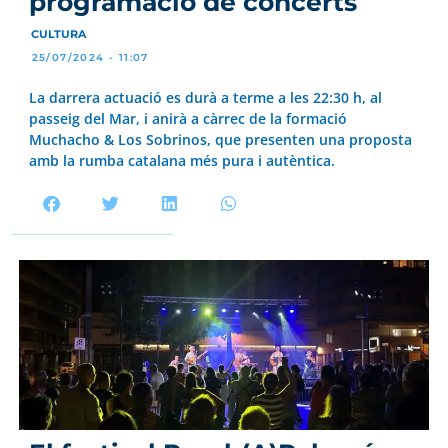
programació de concerts
CULTURA
25/07/2024 - 11:07
La darrera actuació es durà a terme a les 22:30 h, al
passeig del Mar, i anirà a càrrec de la formació
Muchacho & Los Sobrinos, que presenten una proposta
amb la rumba catalana més pura i autèntica.