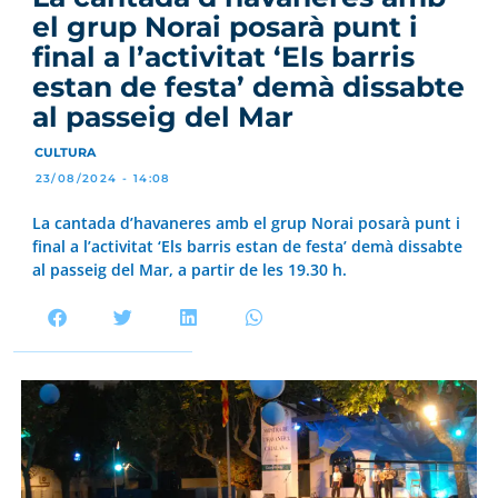
el grup Norai posarà punt i
final a l’activitat ‘Els barris
estan de festa’ demà dissabte
al passeig del Mar
CULTURA
23/08/2024 - 14:08
La cantada d’havaneres amb el grup Norai posarà punt i
final a l’activitat ‘Els barris estan de festa’ demà dissabte
al passeig del Mar, a partir de les 19.30 h.