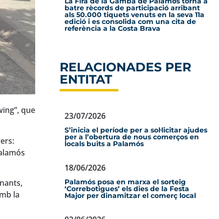
La Fira de la Gamba de Palamós torna a
batre rècords de participació arribant
als 50.000 tiquets venuts en la seva 11a
edició i es consolida com una cita de
referència a la Costa Brava
RELACIONADES PER
ENTITAT
wing”, que
23/07/2026
S’inicia el període per a sol·licitar ajudes
per a l’obertura de nous comerços en
ers:
locals buits a Palamós
Palamós
18/06/2026
Palamós posa en marxa el sorteig
anants,
‘Correbotigues’ els dies de la Festa
amb la
Major per dinamitzar el comerç local