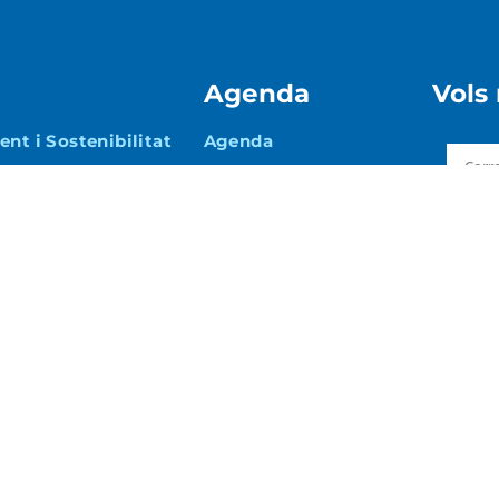
Agenda
Vols
nt i Sostenibilitat
Agenda
i Mobilitat
Acce
 Promoció
a
i Via Pública