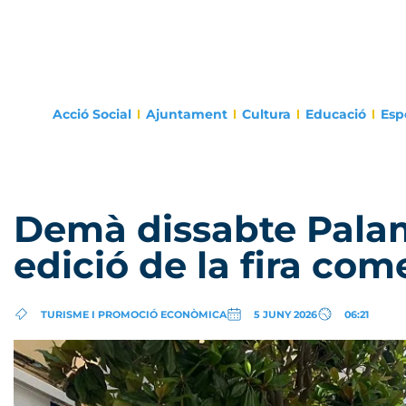
Acció Social
Ajuntament
Cultura
Educació
Esp
Demà dissabte Palam
edició de la fira co
TURISME I PROMOCIÓ ECONÒMICA
5 JUNY 2026
06:21