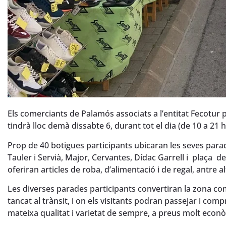
Els comerciants de Palamós associats a l’entitat Fecotur p
tindrà lloc demà dissabte 6, durant tot el dia (de 10 a 21 
Prop de 40 botigues participants ubicaran les seves parades
Tauler i Servià, Major, Cervantes, Dídac Garrell i plaça
oferiran articles de roba, d’alimentació i de regal, antre al
Les diverses parades participants convertiran la zona com
tancat al trànsit, i on els visitants podran passejar i c
mateixa qualitat i varietat de sempre, a preus molt econ