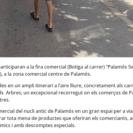
articiparan a la fira comercial (Botiga al carrer) “Palamós S
h), a la zona comercial centre de Palamós.
 en un ampli itinerari a l’aire lliure, concretament als carr
 dels Arbres; un excepcional recorregut on els comerços de 
tres.
ercial del nucli antic de Palamós en un gran espai per a vi
omprar tota mena de productes que oferiran els comerciants, 
òmics i amb descomptes especials.