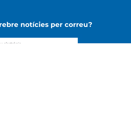
 rebre notícies per correu?
pto la
Política de Privacitat
ENVIAR