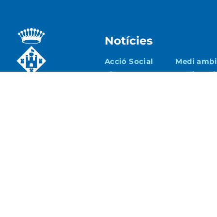
Notícies
Acció Social
Medi ambie
Ajuntament
Patrimoni
Cultura
Seguretat 
Educació
Turisme i
Econòmic
Esports
Urbanisme 
Joventut