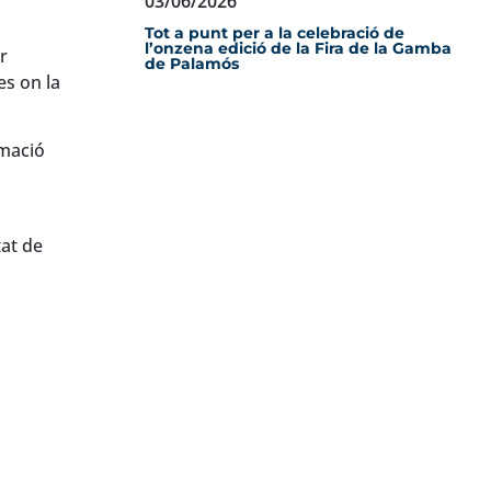
03/06/2026
Tot a punt per a la celebració de
l’onzena edició de la Fira de la Gamba
r
de Palamós
es on la
rmació
tat de