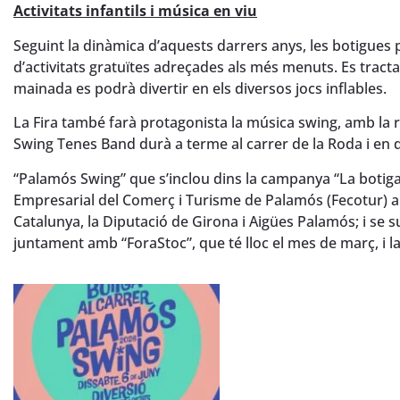
Activitats infantils i música en viu
Seguint la dinàmica d’aquests darrers anys, les botigues p
d’activitats gratuïtes adreçades als més menuts. Es tract
mainada es podrà divertir en els diversos jocs inflables.
La Fira també farà protagonista la música swing, amb la r
Swing Tenes Band durà a terme al carrer de la Roda i en div
“Palamós Swing” que s’inclou dins la campanya “La botiga 
Empresarial del Comerç i Turisme de Palamós (Fecotur) am
Catalunya, la Diputació de Girona i Aigües Palamós; i se s
juntament amb “ForaStoc”, que té lloc el mes de març, i la