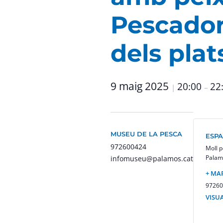
Pescador
dels plat
9 maig 2025
20:00
22
|
–
MUSEU DE LA PESCA
ESPA
972600424
Moll p
Palam
infomuseu@palamos.cat
+ MA
97260
VISUA