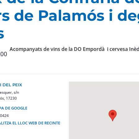
s de Palamós i de
s
Acompanyats de vins de la DO Empordà i cervesa Inè
:00
I DEL PEIX
esquer, s/n
ós
,
17230
PA DE GOOGLE
0424
LITZA EL LLOC WEB DE RECINTE