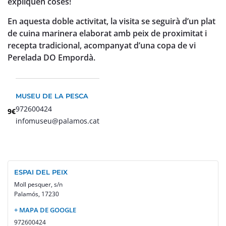
expliquen coses!
En aquesta doble activitat, la visita se seguirà d’un plat
de cuina marinera elaborat amb peix de proximitat i
recepta tradicional, acompanyat d’una copa de vi
Perelada DO Empordà.
MUSEU DE LA PESCA
972600424
9€
infomuseu@palamos.cat
ESPAI DEL PEIX
Moll pesquer, s/n
Palamós
,
17230
+ MAPA DE GOOGLE
972600424