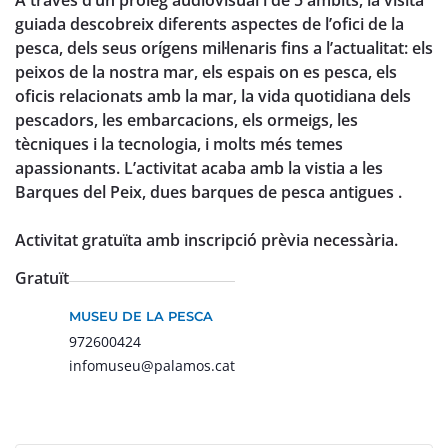
A través d’un pròleg audiovisual i de 5 àmbits, la visita
guiada descobreix diferents aspectes de l’ofici de la
pesca, dels seus orígens mil·lenaris fins a l’actualitat: els
peixos de la nostra mar, els espais on es pesca, els
oficis relacionats amb la mar, la vida quotidiana dels
pescadors, les embarcacions, els ormeigs, les
tècniques i la tecnologia, i molts més temes
apassionants. L’activitat acaba amb la vistia a les
Barques del Peix, dues barques de pesca antigues .
Activitat gratuïta amb inscripció prèvia necessària.
Gratuït
MUSEU DE LA PESCA
972600424
infomuseu@palamos.cat