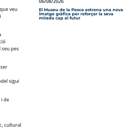
06/08/2026
 que veu
El Museu de la Pesca estrena una nova
imatge gràfica per reforçar la seva
i
mirada cap al futur
a
ció
l seu pes
 ser
del sigui
 i de
, cultural