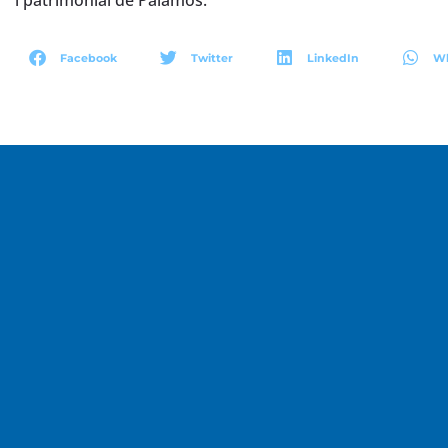
i patrimonial de Palamós.
Facebook
Twitter
LinkedIn
W