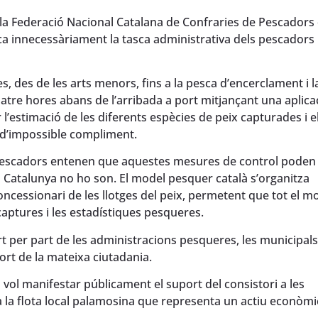
 la Federació Nacional Catalana de Confraries de Pescadors
a innecessàriament la tasca administrativa dels pescadors 
, des de les arts menors, fins a la pesca d’encerclament i l
atre hores abans de l’arribada a port mitjançant una aplica
r l’estimació de les diferents espècies de peix capturades i e
 d’impossible compliment.
 Pescadors entenen que aquestes mesures de control poden
a Catalunya no ho son. El model pesquer català s’organitza
ncessionari de les llotges del peix, permetent que tot el mo
 captures i les estadístiques pesqueres.
t per part de les administracions pesqueres, les municipals
port de la mateixa ciutadania.
vol manifestar públicament el suport del consistori a les
 a la flota local palamosina que representa un actiu econòmic