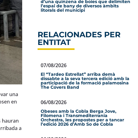
d’una quinzena de boies que delimiten
l’espai de bany de diversos àmbits
litorals del municipi
RELACIONADES PER
ENTITAT
07/08/2026
El “Tardeo Estrellat” arriba demà
dissabte a la seva tercera edició amb la
participació de la formació palamosina
The Covers Band
ovar una
osen en
06/08/2026
Obeses amb la Cobla Berga Jove,
Filomena i Transmediterrania
Orchestra, les propostes per a tancar
s hauran
l’edició 2026 d’Amb So de Cobla
arribada a