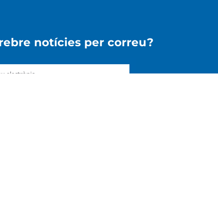
 rebre notícies per correu?
pto la
Política de Privacitat
ENVIAR