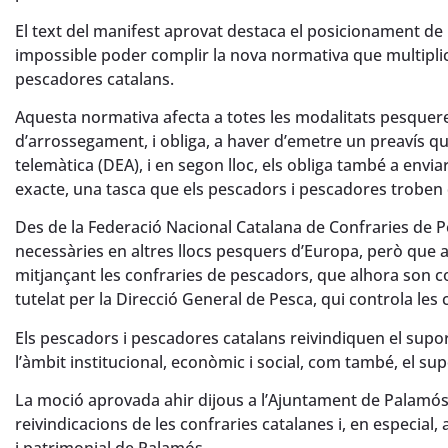
El text del manifest aprovat destaca el posicionament de
impossible poder complir la nova normativa que multiplic
pescadores catalans.
Aquesta normativa afecta a totes les modalitats pesqueres
d’arrossegament, i obliga, a haver d’emetre un preavís qu
telemàtica (DEA), i en segon lloc, els obliga també a envia
exacte, una tasca que els pescadors i pescadores troben
Des de la Federació Nacional Catalana de Confraries de
necessàries en altres llocs pesquers d’Europa, però que 
mitjançant les confraries de pescadors, que alhora son co
tutelat per la Direcció General de Pesca, qui controla les
Els pescadors i pescadores catalans reivindiquen el supor
l’àmbit institucional, econòmic i social, com també, el su
La moció aprovada ahir dijous a l’Ajuntament de Palamós 
reivindicacions de les confraries catalanes i, en especial,