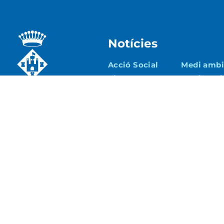
Notícies
Acció Social
Medi ambie
Ajuntament
Patrimoni
Cultura
Seguretat 
Educació
Turisme i
Econòmic
Esports
Urbanisme 
Joventut