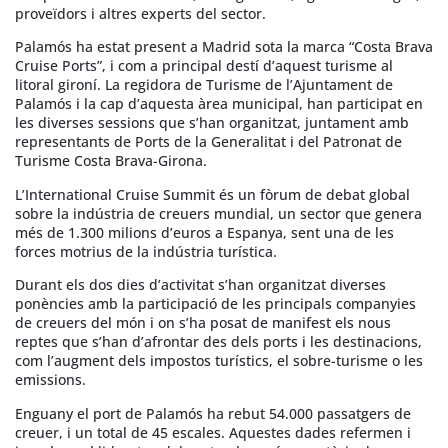
proveïdors i altres experts del sector.
Palamós ha estat present a Madrid sota la marca “Costa Brava
Cruise Ports”, i com a principal destí d’aquest turisme al
litoral gironí. La regidora de Turisme de l’Ajuntament de
Palamós i la cap d’aquesta àrea municipal, han participat en
les diverses sessions que s’han organitzat, juntament amb
representants de Ports de la Generalitat i del Patronat de
Turisme Costa Brava-Girona.
L’International Cruise Summit és un fòrum de debat global
sobre la indústria de creuers mundial, un sector que genera
més de 1.300 milions d’euros a Espanya, sent una de les
forces motrius de la indústria turística.
Durant els dos dies d’activitat s’han organitzat diverses
ponències amb la participació de les principals companyies
de creuers del món i on s’ha posat de manifest els nous
reptes que s’han d’afrontar des dels ports i les destinacions,
com l’augment dels impostos turístics, el sobre-turisme o les
emissions.
Enguany el port de Palamós ha rebut 54.000 passatgers de
creuer, i un total de 45 escales. Aquestes dades refermen i