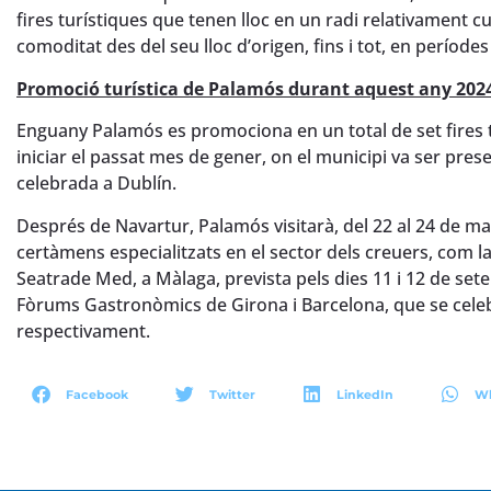
fires turístiques que tenen lloc en un radi relativament c
comoditat des del seu lloc d’origen, fins i tot, en període
Promoció turística de Palamós durant aquest any 202
Enguany Palamós es promociona en un total de set fires tu
iniciar el passat mes de gener, on el municipi va ser prese
celebrada a Dublín.
Després de Navartur, Palamós visitarà, del 22 al 24 de mar
certàmens especialitzats en el sector dels creuers, com la S
Seatrade Med, a Màlaga, prevista pels dies 11 i 12 de se
Fòrums Gastronòmics de Girona i Barcelona, que se celebra
respectivament.
Facebook
Twitter
LinkedIn
W