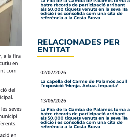
La Fira de la Gamba de Palamós torna a
batre rècords de participació arribant
als 50.000 tiquets venuts en la seva 11a
edició i es consolida com una cita de
referència a la Costa Brava
RELACIONADES PER
ENTITAT
 a la fira
cutiu en
ant com
02/07/2026
La capella del Carme de Palamós acull
l’exposició ‘Menja. Actua. Impacta’
ció del
cipal.
13/06/2026
 les seves
La Fira de la Gamba de Palamós torna a
batre rècords de participació arribant
municipi
als 50.000 tiquets venuts en la seva 11a
edició i es consolida com una cita de
ferents.
referència a la Costa Brava
pació en