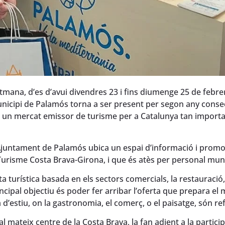
mana, d’es d’avui divendres 23 i fins diumenge 25 de febrer,
nicipi de Palamós torna a ser present per segon any conse
en un mercat emissor de turisme per a Catalunya tan import
Ajuntament de Palamós ubica un espai d’informació i promo
 Turisme Costa Brava-Girona, i que és atès per personal muni
turística basada en els sectors comercials, la restauració,
rincipal objectiu és poder fer arribar l’oferta que prepara el 
d’estiu, on la gastronomia, el comerç, o el paisatge, són re
al mateix centre de la Costa Brava, la fan adient a la partici