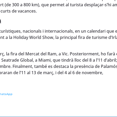
urt (de 300 a 800 km), que permet al turista desplaçar-s’hi 
s curts de vacances.
4
rístiques, nacionals i internacionals, en un calendari que 
nt a la Holiday World Show, la principal fira de turisme d’Ir
ç, la fira del Mercat del Ram, a Vic. Posteriorment, ho farà
eatrade Global, a Miami, que tindrà lloc del 8 a l’11 d’abril; 
tembre. Finalment, també es destaca la presència de Palamós
ran de l’11 al 13 de març, i del 4 al 6 de novembre,
hatsApp