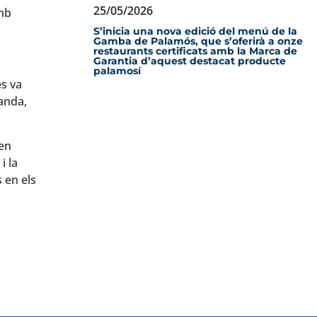
25/05/2026
amb
S’inicia una nova edició del menú de la
Gamba de Palamós, que s’oferirà a onze
restaurants certificats amb la Marca de
Garantia d’aquest destacat producte
palamosí
es va
landa,
 en
i la
 en els