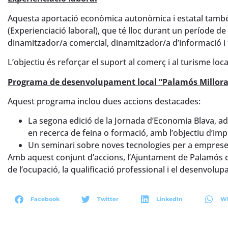
Aquesta aportació econòmica autonòmica i estatal tamb
(Experienciació laboral), que té lloc durant un període d
dinamitzador/a comercial, dinamitzador/a d’informació i 
L’objectiu és reforçar el suport al comerç i al turisme loc
Programa de desenvolupament local “Palamós Millora –
Aquest programa inclou dues accions destacades:
La segona edició de la Jornada d’Economia Blava, 
en recerca de feina o formació, amb l’objectiu d’impu
Un seminari sobre noves tecnologies per a empreses, o
Amb aquest conjunt d’accions, l’Ajuntament de Palamós co
de l’ocupació, la qualificació professional i el desenvol
Facebook
Twitter
LinkedIn
W