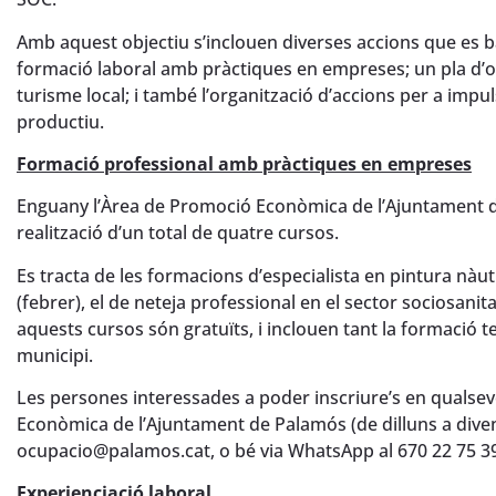
Amb aquest objectiu s’inclouen diverses accions que es b
formació laboral amb pràctiques en empreses; un pla d’oc
turisme local; i també l’organització d’accions per a impuls
productiu.
Formació professional amb pràctiques en empreses
Enguany l’Àrea de Promoció Econòmica de l’Ajuntament 
realització d’un total de quatre cursos.
Es tracta de les formacions d’especialista en pintura nàut
(febrer), el de neteja professional en el sector sociosanita
aquests cursos són gratuïts, i inclouen tant la formació t
municipi.
Les persones interessades a poder inscriure’s en qualse
Econòmica de l’Ajuntament de Palamós (de dilluns a divendr
ocupacio@palamos.cat, o bé via WhatsApp al 670 22 75 3
Experienciació laboral