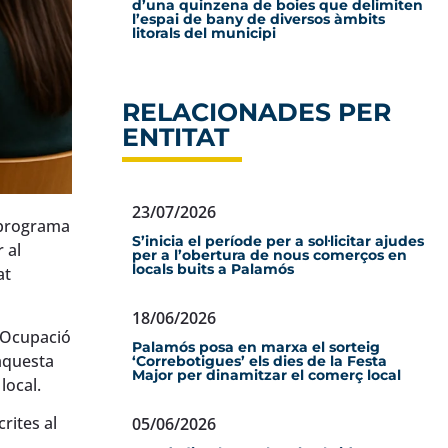
d’una quinzena de boies que delimiten
l’espai de bany de diversos àmbits
litorals del municipi
RELACIONADES PER
ENTITAT
23/07/2026
 programa
S’inicia el període per a sol·licitar ajudes
 al
per a l’obertura de nous comerços en
locals buits a Palamós
at
18/06/2026
d’Ocupació
Palamós posa en marxa el sorteig
aquesta
‘Correbotigues’ els dies de la Festa
Major per dinamitzar el comerç local
local.
rites al
05/06/2026