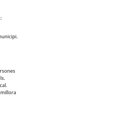
:
municipi.
ersones
ls.
cal.
 millora