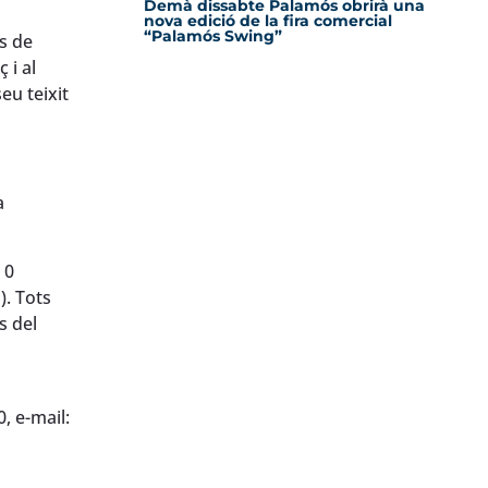
Demà dissabte Palamós obrirà una
nova edició de la fira comercial
“Palamós Swing”
s de
 i al
eu teixit
a
 0
). Tots
s del
, e-mail: