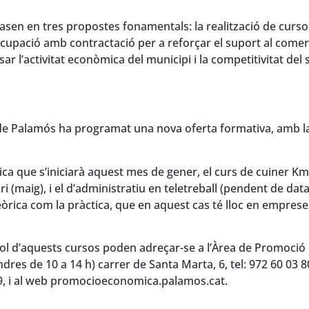
asen en tres propostes fonamentals: la realització de curso
upació amb contractació per a reforçar el suport al comerç
ar l’activitat econòmica del municipi i la competitivitat del s
de Palamós ha programat una nova oferta formativa, amb l
ica que s’iniciarà aquest mes de gener, el curs de cuiner Km
ri (maig), i el d’administratiu en teletreball (pendent de data
eòrica com la pràctica, que en aquest cas té lloc en emprese
vol d’aquests cursos poden adreçar-se a l’Àrea de Promoció
es de 10 a 14 h) carrer de Santa Marta, 6, tel: 972 60 03 80
9, i al web promocioeconomica.palamos.cat.