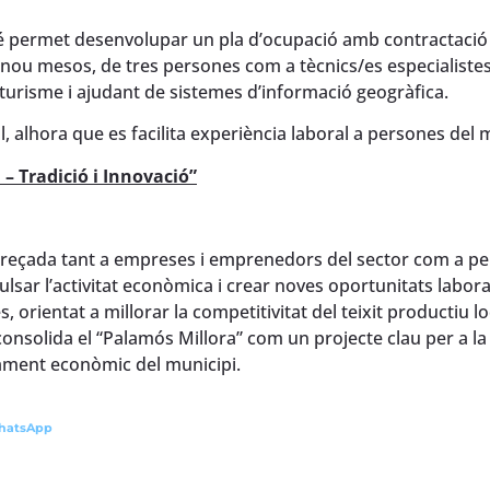
é permet desenvolupar un pla d’ocupació amb contractació
e nou mesos, de tres persones com a tècnics/es especialistes
turisme i ajudant de sistemes d’informació geogràfica.
al, alhora que es facilita experiència laboral a persones del 
 Tradició i Innovació”
adreçada tant a empreses i emprenedors del sector com a p
lsar l’activitat econòmica i crear noves oportunitats labora
rientat a millorar la competitivitat del teixit productiu lo
nsolida el “Palamós Millora” com un projecte clau per a la
upament econòmic del municipi.
hatsApp