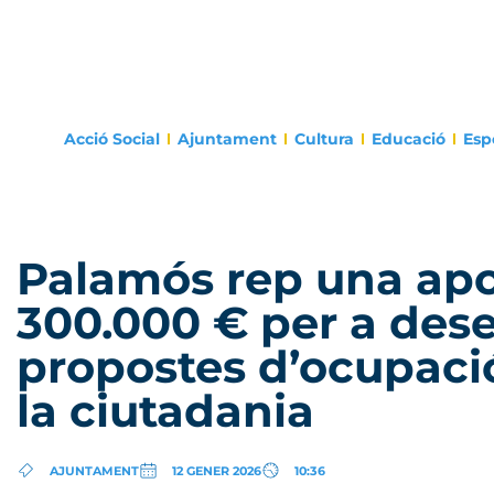
Acció Social
Ajuntament
Cultura
Educació
Esp
Palamós rep una apo
300.000 € per a des
propostes d’ocupaci
la ciutadania
AJUNTAMENT
12 GENER 2026
10:36