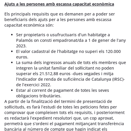
Ajuts
a les
persones amb escassa capacitat econòmica
Els principals requisits que es demanen per a poder ser
beneficiaris dels ajuts per a les persones amb escassa
capacitat econòmica són:
Ser propietaris o usufructuaris d’un habitatge a
Palamós on consti empadronat/da a 1 de gener de l’any
2023.
El valor cadastral de l’habitatge no superi els 120.000
euros.
La suma dels ingressos anuals de tots els membres que
integren la unitat familiar del sol·licitant no poden
superar els 21.512,88 euros -dues vegades i mitja
l’Indicador de renda de suficiència de Catalunya (IRSC)-
de l’exercici 2022.
Estar al corrent de pagament de totes les seves
obligacions tributàries.
A partir de la finalització del termini de presentació de
sol·licituds, es farà l’estudi de totes les peticions fetes per
comprovar que compleixen tots els requisits, i posteriorment
es redactarà l’expedient resolutori que, un cop aprovat,
permetrà que s’ordeni el pagament mitjançant transferència
bancària al número de compte que hagin indicat els