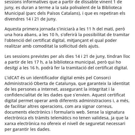
sessions informatives que a partir de dissabte vinent 1 de
juny, es duran a terme a la sala polivalent de la Biblioteca
Municipal (parc dels Països Catalans), i que es repetiran els
divendres 14 i 21 de juny.
Aquesta primera jornada s’iniciarà a les 11 h del matí, però
una hora abans, a les 10 h, s’oferirà la possibilitat de tramitar
l’obtenció del certificat digital, mitjançant el qual poder
realitzar amb comoditat la sol·licitud dels ajuts.
Les sessions previstes per als dies 14 i 21 de juny, tindran lloc
a partir de les 17 h, a la biblioteca municipal, però qui ho
desitgi a les 16 h, podrà fer la tramitació del certificat digital.
L’idCAT és un identificador digital emès pel Consorci
Administració Oberta de Catalunya, que garanteix la identitat
de les persones a Internet, assegurant la integritat i la
confidencialitat de les dades que s’envien. Aquest certificat
digital permet operar amb diferents administracions i, a més,
de facilitar altres operacions, com ara signar correus,
documents electrònics i formularis web. Sense la signatura
electrònica els tràmits telemàtics no tenen validesa, ja que la
xarxa electrònica no ofereix el nivell de seguretat necessari
per garantir les dades.