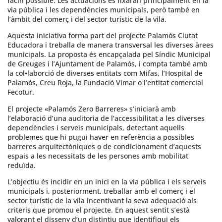
facin possible. Les actuacions es fixaran principalment en la
via pública i les dependències municipals, però també en
l’àmbit del comerç i del sector turístic de la vila.
Aquesta iniciativa forma part del projecte Palamós Ciutat
Educadora i treballa de manera transversal les diverses àrees
municipals. La proposta és encapçalada pel Síndic Municipal
de Greuges i l’Ajuntament de Palamós, i compta també amb
la col•laborció de diverses entitats com Mifas, l’Hospital de
Palamós, Creu Roja, la Fundació Vimar o l’entitat comercial
Fecotur.
El projecte «Palamós Zero Barreres» s’iniciarà amb
l’elaboració d’una auditoria de l’accessibilitat a les diverses
dependències i serveis municipals, detectant aquells
problemes que hi pugui haver en referència a possibles
barreres arquitectòniques o de condicionament d’aquests
espais a les necessitats de les persones amb mobilitat
reduïda.
L’objectiu és incidir en un inici en la via pública i els serveis
municipals i, posteriorment, treballar amb el comerç i el
sector turístic de la vila incentivant la seva adequació als
criteris que promou el projecte. En aquest sentit s’està
valorant el disseny d’un distintiu que identifiqui els