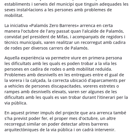
establiments i serveis del municipi que tinguin adequades les
seves instal•lacions a les persones amb problemes de
mobilitat.
La iniciativa «Palamós Zero Barreres» arrenca en certa
manera l’octubre de l’any passat quan l’alcalde de Palamós,
convidat pel president de Mifas, i acompanyats de regidors i
tècnics municipals, varen realitzar un recorregut amb cadira
de rodes per diversos carrers de Palamós.
Aquella experiència va permetre viure en primera persona
les dificultats amb les quals es poden trobar a la vila les
persones en cadira de rodes o amb mobilitat reduïda.
Problemes amb desnivells en les entregues entre el gual de
la vorera i la calçada, la correcta ubicació d’aparcaments per
a vehicles de persones discapacitades, voreres estretes o
rampes amb desnivells elevats, varen ser algunes de les
dificultats amb les quals es van trobar durant l’itinerari per la
via pública.
En aquest primer impuls del projecte que ara arrenca també
s’ha previst poder fer, el proper mes d’octubre, un altre
recorregut similar on poder detectar altres barreres
arquitectòniques de la via pública i on cadrà intervenir.